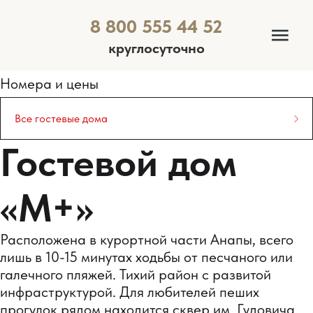
8 800 555 44 52
круглосуточно
Номера и цены
Все гостевые дома
Гостевой дом
Все гостевые дома
Гостевой дом «Павел»
«М+»
Гостевой дом «Маргарита»
Расположена в курортной части Анапы, всего
Гостевой дом «Милотель»
лишь в 10-15 минутах ходьбы от песчаного или
галечного пляжей. Тихий район с развитой
инфраструктурой. Для любителей пеших
Гостевой дом «М+»
прогулок рядом находится сквер им. Гудовича.